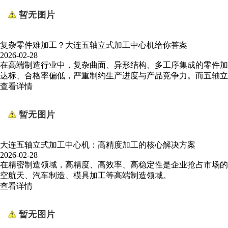
复杂零件难加工？大连五轴立式加工中心机给你答案
2026-02-28
在高端制造行业中，复杂曲面、异形结构、多工序集成的零件加
达标、合格率偏低，严重制约生产进度与产品竞争力。而五轴立
查看详情
大连五轴立式加工中心机：高精度加工的核心解决方案
2026-02-28
在精密制造领域，高精度、高效率、高稳定性是企业抢占市场的
空航天、汽车制造、模具加工等高端制造领域。
查看详情